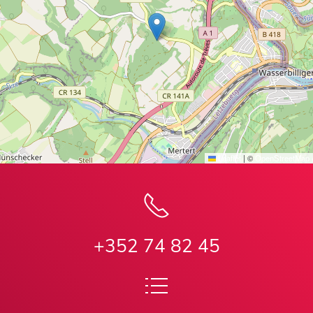
Leaflet
|
©
OpenStreetMap
+352 74 82 45